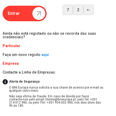
7
2
<-
Entrar
Ainda não está registado ou não se recorda das suas
credenciais?
Particular
Faça um novo registo
aqui
Empresa
Contacte a Linha de Empresas.
Alerta de Segurança:
O BNI Europa nunca solicita a sua chave de acesso por e-mail ou
qualquer outro meio.
Não seja vítima de fraude. Em caso de dúvida por favor
contacte-nos pelo email cliente@bnieuropa.pt, pelo Tel: +351
214 012 980, ou pelo Tlm: +351 934 002 980, nos dias úties das
9h às 18h.