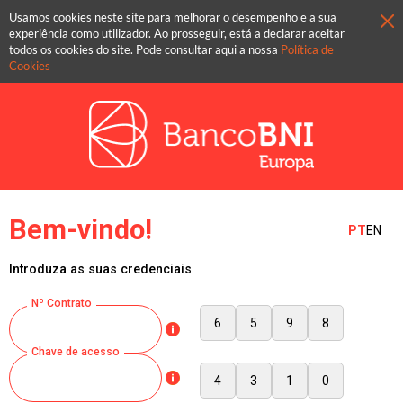
Usamos cookies neste site para melhorar o desempenho e a sua
experiência como utilizador. Ao prosseguir, está a declarar aceitar
todos os cookies do site. Pode consultar aqui a nossa
Política de
Cookies
Bem-vindo!
PT
EN
Introduza as suas credenciais
Nº Contrato
6
5
9
8
Chave de acesso
4
3
1
0